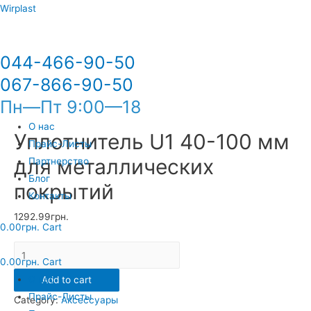
Wirplast
044-466-90-50
067-866-90-50
Пн—Пт 9:00—18
О нас
Уплотнитель U1 40-100 мм
Прайс-Листы
для металлических
Партнерство
Блог
покрытий
Контакты
1292.99
грн.
0.00
грн.
Cart
Уплотнитель
0.00
грн.
Cart
U1
О нас
Add to cart
40-
Прайс-Листы
Category:
Аксессуары
100