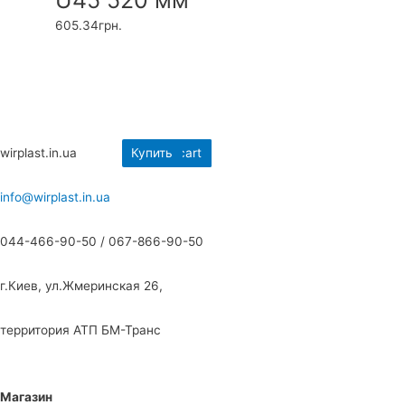
605.34
грн.
wirplast.in.ua
Купить
Add to cart
Add to cart
Add to cart
info@wirplast.in.ua
044-466-90-50 / 067-866-90-50
г.Киев, ул.Жмеринская 26,
территория АТП БМ-Транс
Магазин