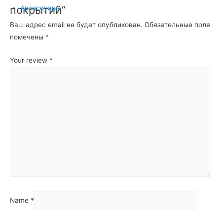
покрытий”
Аксессуары
Ваш адрес email не будет опубликован.
Обязательные поля
помечены
*
Your review
*
Name
*