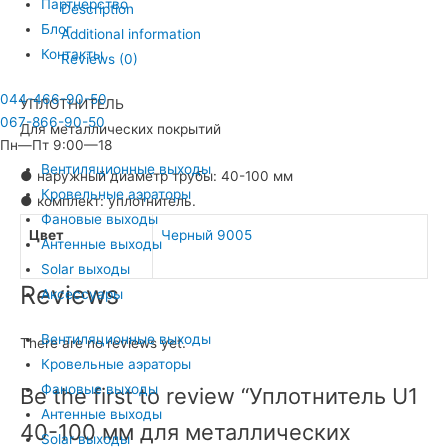
Партнерство
Description
мм
Блог
Additional information
для
Контакты
Reviews (0)
металлических
покрытий
044-466-90-50
УПЛОТНИТЕЛЬ
quantity
067-866-90-50
Для металлических покрытий
Пн—Пт 9:00—18
Вентиляционные выходы
● наружный диаметр трубы: 40-100 мм
Кровельные аэраторы
● комплект: уплотнитель.
Фановые выходы
Цвет
Черный 9005
Антенные выходы
Solar выходы
Reviews
Аксессуары
Вентиляционные выходы
There are no reviews yet.
Кровельные аэраторы
Фановые выходы
Be the first to review “Уплотнитель U1
Антенные выходы
40-100 мм для металлических
Solar выходы