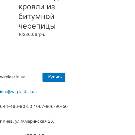
кровли из
битумной
черепицы
16236.06
грн.
wirplast.in.ua
Купить
Купить
Купить
Купить
info@wirplast.in.ua
044-466-90-50 / 067-866-90-50
г.Киев, ул.Жмеринская 26,