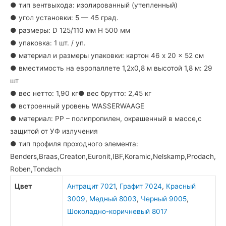
● тип вентвыхода: изолированный (утепленный)
● угол установки: 5 — 45 град.
● размеры: D 125/110 мм H 500 мм
● упаковка: 1 шт. / уп.
● материал и размеры упаковки: картон 46 x 20 x 52 см
● вместимость на европаллете 1,2х0,8 м высотой 1,8 м: 29
шт
● вес нетто: 1,90 кг● вес брутто: 2,45 кг
● встроенный уровень WASSERWAAGE
● материал: PP – полипропилен, окрашенный в массе,с
защитой от УФ излучения
● тип профиля проходного элемента:
Benders,Braas,Creaton,Euronit,IBF,Koramic,Nelskamp,Prodach,
Roben,Tondach
Цвет
Антрацит 7021
,
Графит 7024
,
Красный
3009
,
Медный 8003
,
Черный 9005
,
Шоколадно-коричневый 8017