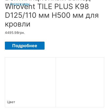
WiroVent TILE PLUS K98
Аксессуары
D125/110 мм H500 мм для
кровли
4495.98
грн.
Подробнее
Цвет