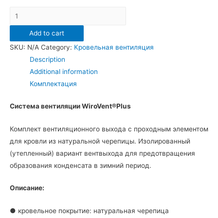
Вентиляционный
выход
Add to cart
WiroVent
SKU:
N/A
Category:
Кровельная вентиляция
TILE
Description
PLUS
Additional information
K98
Комплектация
D125/110
мм
Система вентиляции WiroVent®Plus
H500
мм
Комплект вентиляционного выхода с проходным элементом
для
для кровли из натуральной черепицы. Изолированный
кровли
(утепленный) вариант вентвыхода для предотвращения
quantity
образования конденсата в зимний период.
Описание:
● кровельное покрытие: натуральная черепица